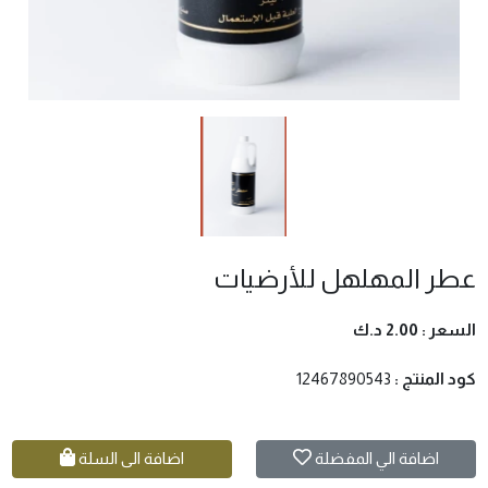
عطر المهلهل للأرضيات
السعر :
2.00 د.ك
كود المنتج :
12467890543
اضافة الي المفضلة
اضافة الى السلة